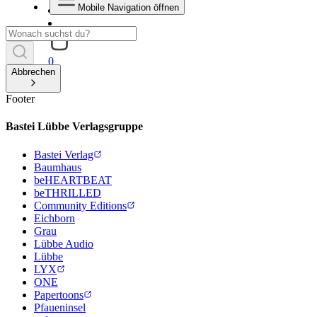
Mobile Navigation öffnen
0
Abbrechen
Footer
Bastei Lübbe Verlagsgruppe
Bastei Verlag
Baumhaus
beHEARTBEAT
beTHRILLED
Community Editions
Eichborn
Grau
Lübbe Audio
Lübbe
LYX
ONE
Papertoons
Pfaueninsel