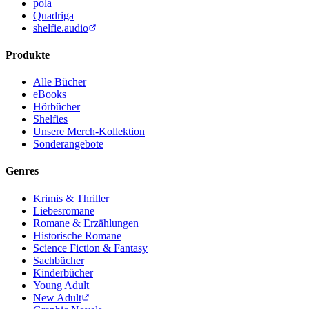
pola
Quadriga
shelfie.audio
Produkte
Alle Bücher
eBooks
Hörbücher
Shelfies
Unsere Merch-Kollektion
Sonderangebote
Genres
Krimis & Thriller
Liebesromane
Romane & Erzählungen
Historische Romane
Science Fiction & Fantasy
Sachbücher
Kinderbücher
Young Adult
New Adult