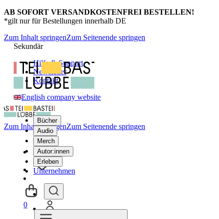
AB SOFORT VERSANDKOSTENFREI BESTELLEN!
*gilt nur für Bestellungen innerhalb DE
Zum Inhalt springen
Zum Seitenende springen
Sekundär
Hilfe & Support
Newsletter
Kontakt
English company website
Bücher
Zum Inhalt springen
Zum Seitenende springen
Audio
Merch
Autor:innen
Erleben
Unternehmen
0