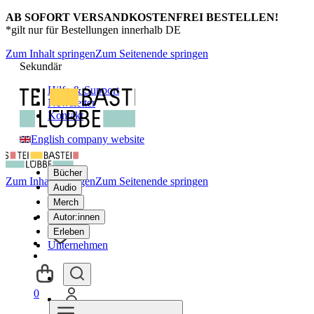
AB SOFORT VERSANDKOSTENFREI BESTELLEN!
*gilt nur für Bestellungen innerhalb DE
Zum Inhalt springen
Zum Seitenende springen
Sekundär
Hilfe & Support
Newsletter
Kontakt
English company website
Bücher
Zum Inhalt springen
Zum Seitenende springen
Audio
Merch
Autor:innen
Erleben
Unternehmen
0