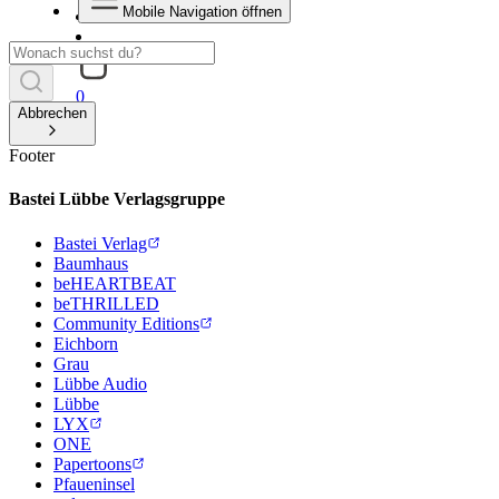
Mobile Navigation öffnen
0
Abbrechen
Footer
Bastei Lübbe Verlagsgruppe
Bastei Verlag
Baumhaus
beHEARTBEAT
beTHRILLED
Community Editions
Eichborn
Grau
Lübbe Audio
Lübbe
LYX
ONE
Papertoons
Pfaueninsel