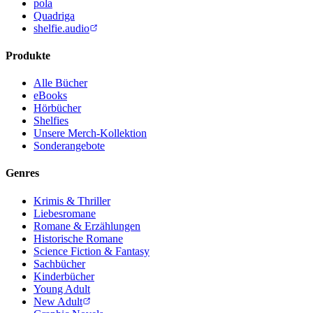
pola
Quadriga
shelfie.audio
Produkte
Alle Bücher
eBooks
Hörbücher
Shelfies
Unsere Merch-Kollektion
Sonderangebote
Genres
Krimis & Thriller
Liebesromane
Romane & Erzählungen
Historische Romane
Science Fiction & Fantasy
Sachbücher
Kinderbücher
Young Adult
New Adult