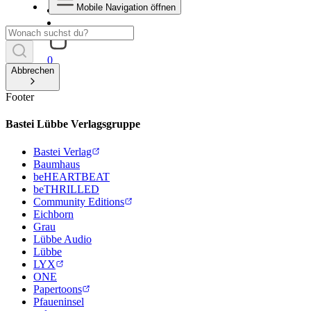
Mobile Navigation öffnen
0
Abbrechen
Footer
Bastei Lübbe Verlagsgruppe
Bastei Verlag
Baumhaus
beHEARTBEAT
beTHRILLED
Community Editions
Eichborn
Grau
Lübbe Audio
Lübbe
LYX
ONE
Papertoons
Pfaueninsel