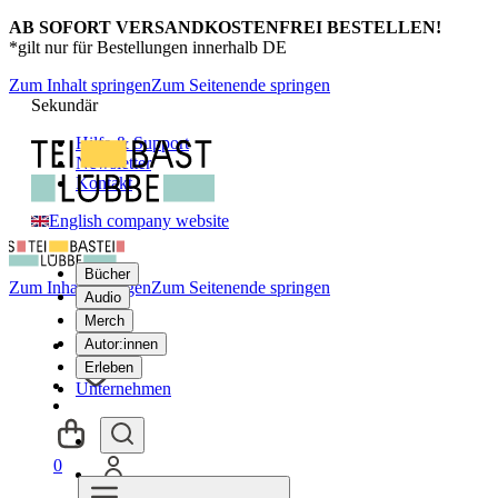
AB SOFORT VERSANDKOSTENFREI BESTELLEN!
*gilt nur für Bestellungen innerhalb DE
Zum Inhalt springen
Zum Seitenende springen
Sekundär
Hilfe & Support
Newsletter
Kontakt
English company website
Bücher
Zum Inhalt springen
Zum Seitenende springen
Audio
Merch
Autor:innen
Erleben
Unternehmen
0