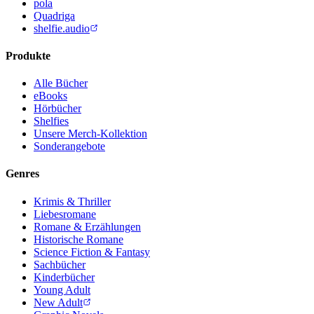
pola
Quadriga
shelfie.audio
Produkte
Alle Bücher
eBooks
Hörbücher
Shelfies
Unsere Merch-Kollektion
Sonderangebote
Genres
Krimis & Thriller
Liebesromane
Romane & Erzählungen
Historische Romane
Science Fiction & Fantasy
Sachbücher
Kinderbücher
Young Adult
New Adult