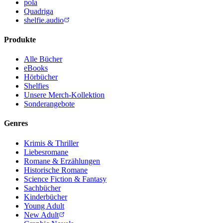
pola
Quadriga
shelfie.audio
Produkte
Alle Bücher
eBooks
Hörbücher
Shelfies
Unsere Merch-Kollektion
Sonderangebote
Genres
Krimis & Thriller
Liebesromane
Romane & Erzählungen
Historische Romane
Science Fiction & Fantasy
Sachbücher
Kinderbücher
Young Adult
New Adult