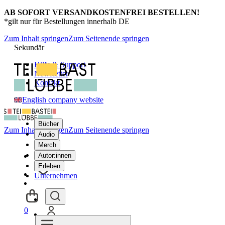
AB SOFORT VERSANDKOSTENFREI BESTELLEN!
*gilt nur für Bestellungen innerhalb DE
Zum Inhalt springen
Zum Seitenende springen
Sekundär
Hilfe & Support
Newsletter
Kontakt
English company website
Bücher
Zum Inhalt springen
Zum Seitenende springen
Audio
Merch
Autor:innen
Erleben
Unternehmen
0