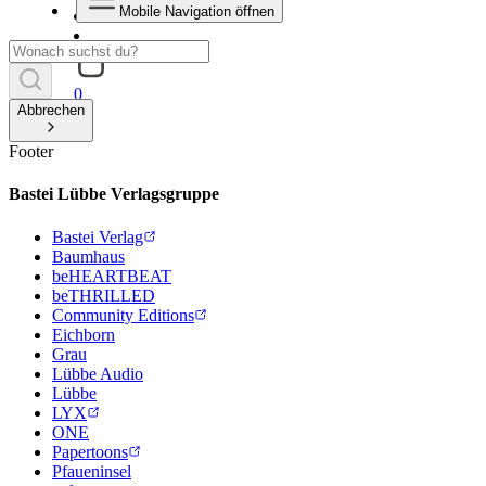
Mobile Navigation öffnen
0
Abbrechen
Footer
Bastei Lübbe Verlagsgruppe
Bastei Verlag
Baumhaus
beHEARTBEAT
beTHRILLED
Community Editions
Eichborn
Grau
Lübbe Audio
Lübbe
LYX
ONE
Papertoons
Pfaueninsel