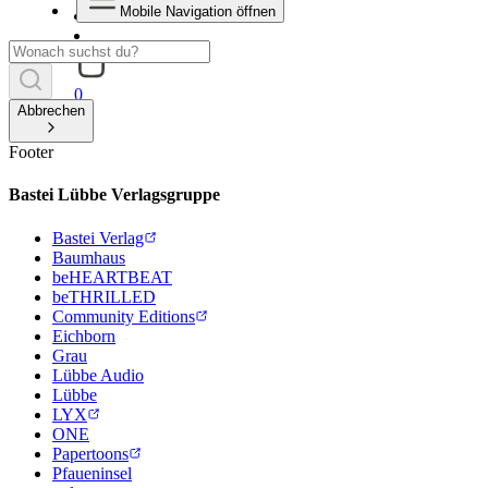
Mobile Navigation öffnen
0
Abbrechen
Footer
Bastei Lübbe Verlagsgruppe
Bastei Verlag
Baumhaus
beHEARTBEAT
beTHRILLED
Community Editions
Eichborn
Grau
Lübbe Audio
Lübbe
LYX
ONE
Papertoons
Pfaueninsel