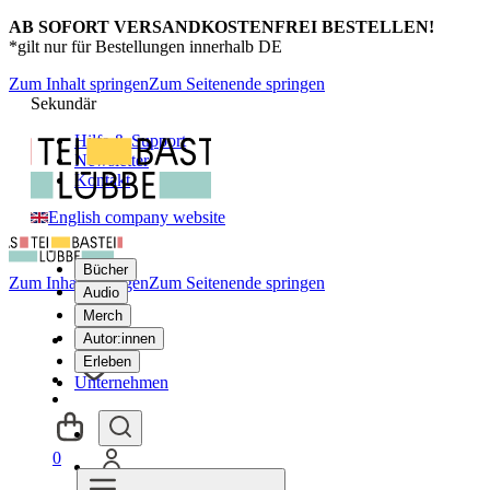
AB SOFORT VERSANDKOSTENFREI BESTELLEN!
*gilt nur für Bestellungen innerhalb DE
Zum Inhalt springen
Zum Seitenende springen
Sekundär
Hilfe & Support
Newsletter
Kontakt
English company website
Bücher
Zum Inhalt springen
Zum Seitenende springen
Audio
Merch
Autor:innen
Erleben
Unternehmen
0