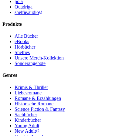
pola
Quadriga
shelfie.audio
Produkte
Alle Bücher
eBooks
Hörbücher
Shelfies
Unsere Merch-Kollektion
Sonderangebote
Genres
Krimis & Thriller
Liebesromane
Romane & Erzählungen
Historische Romane
Science Fiction & Fantasy
Sachbücher
Kinderbücher
Young Adult
New Adult