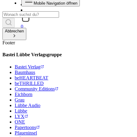
Mobile Navigation öffnen
0
Abbrechen
Footer
Bastei Lübbe Verlagsgruppe
Bastei Verlag
Baumhaus
beHEARTBEAT
beTHRILLED
Community Editions
Eichborn
Grau
Lübbe Audio
Lübbe
LYX
ONE
Papertoons
Pfaueninsel