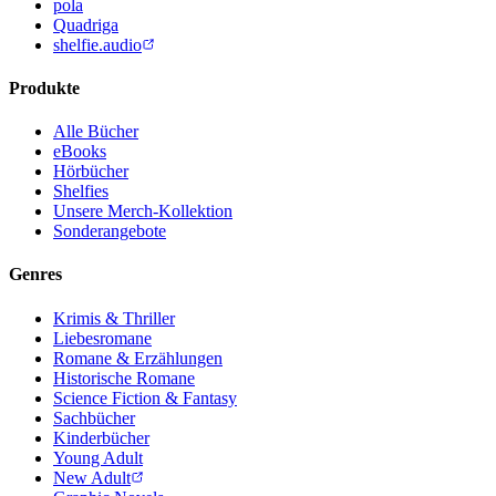
pola
Quadriga
shelfie.audio
Produkte
Alle Bücher
eBooks
Hörbücher
Shelfies
Unsere Merch-Kollektion
Sonderangebote
Genres
Krimis & Thriller
Liebesromane
Romane & Erzählungen
Historische Romane
Science Fiction & Fantasy
Sachbücher
Kinderbücher
Young Adult
New Adult