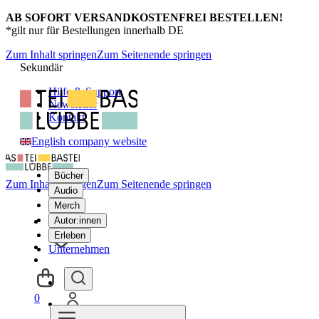
AB SOFORT VERSANDKOSTENFREI BESTELLEN!
*gilt nur für Bestellungen innerhalb DE
Zum Inhalt springen
Zum Seitenende springen
Sekundär
Hilfe & Support
Newsletter
Kontakt
English company website
Bücher
Zum Inhalt springen
Zum Seitenende springen
Audio
Merch
Autor:innen
Erleben
Unternehmen
0