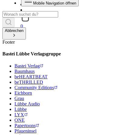
Mobile Navigation öffnen
0
Abbrechen
Footer
Bastei Lübbe Verlagsgruppe
Bastei Verlag
Baumhaus
beHEARTBEAT
beTHRILLED
Community Editions
Eichborn
Grau
Lübbe Audio
Lübbe
LYX
ONE
Papertoons
Pfaueninsel