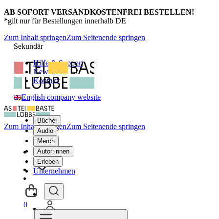
AB SOFORT VERSANDKOSTENFREI BESTELLEN!
*gilt nur für Bestellungen innerhalb DE
Zum Inhalt springen
Zum Seitenende springen
Sekundär
Hilfe & Support
Newsletter
Kontakt
English company website
Bücher
Zum Inhalt springen
Zum Seitenende springen
Audio
Merch
Autor:innen
Erleben
Unternehmen
0