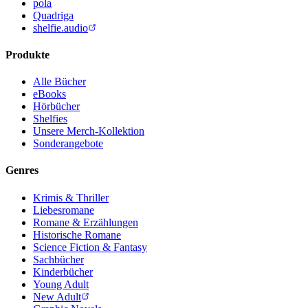
pola
Quadriga
shelfie.audio
Produkte
Alle Bücher
eBooks
Hörbücher
Shelfies
Unsere Merch-Kollektion
Sonderangebote
Genres
Krimis & Thriller
Liebesromane
Romane & Erzählungen
Historische Romane
Science Fiction & Fantasy
Sachbücher
Kinderbücher
Young Adult
New Adult