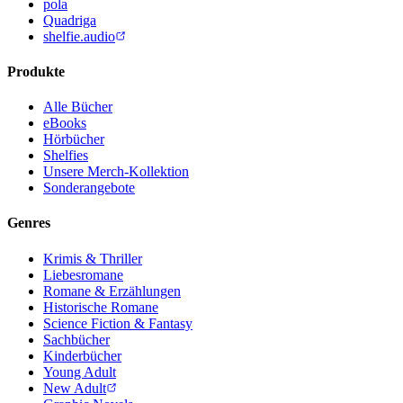
pola
Quadriga
shelfie.audio
Produkte
Alle Bücher
eBooks
Hörbücher
Shelfies
Unsere Merch-Kollektion
Sonderangebote
Genres
Krimis & Thriller
Liebesromane
Romane & Erzählungen
Historische Romane
Science Fiction & Fantasy
Sachbücher
Kinderbücher
Young Adult
New Adult