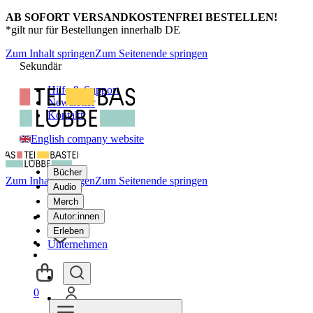
AB SOFORT VERSANDKOSTENFREI BESTELLEN!
*gilt nur für Bestellungen innerhalb DE
Zum Inhalt springen
Zum Seitenende springen
Sekundär
Hilfe & Support
Newsletter
Kontakt
English company website
Bücher
Zum Inhalt springen
Zum Seitenende springen
Audio
Merch
Autor:innen
Erleben
Unternehmen
0