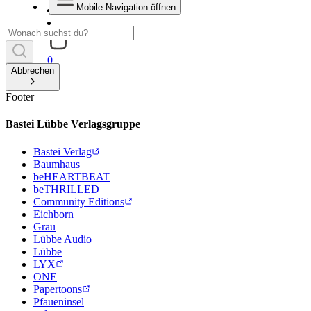
Mobile Navigation öffnen
0
Abbrechen
Footer
Bastei Lübbe Verlagsgruppe
Bastei Verlag
Baumhaus
beHEARTBEAT
beTHRILLED
Community Editions
Eichborn
Grau
Lübbe Audio
Lübbe
LYX
ONE
Papertoons
Pfaueninsel