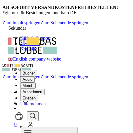
AB SOFORT VERSANDKOSTENFREI BESTELLEN!
*gilt nur für Bestellungen innerhalb DE
Zum Inhalt springen
Zum Seitenende springen
Sekundär
Hilfe & Support
Newsletter
Kontakt
English company website
Bücher
Zum Inhalt springen
Zum Seitenende springen
Audio
Merch
Autor:innen
Erleben
Unternehmen
0