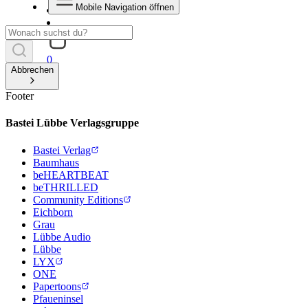
Mobile Navigation öffnen
0
Abbrechen
Footer
Bastei Lübbe Verlagsgruppe
Bastei Verlag
Baumhaus
beHEARTBEAT
beTHRILLED
Community Editions
Eichborn
Grau
Lübbe Audio
Lübbe
LYX
ONE
Papertoons
Pfaueninsel