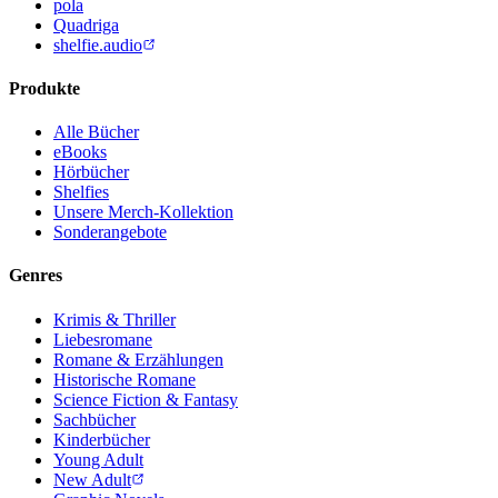
pola
Quadriga
shelfie.audio
Produkte
Alle Bücher
eBooks
Hörbücher
Shelfies
Unsere Merch-Kollektion
Sonderangebote
Genres
Krimis & Thriller
Liebesromane
Romane & Erzählungen
Historische Romane
Science Fiction & Fantasy
Sachbücher
Kinderbücher
Young Adult
New Adult