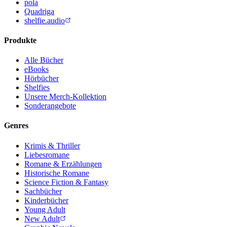
pola
Quadriga
shelfie.audio
Produkte
Alle Bücher
eBooks
Hörbücher
Shelfies
Unsere Merch-Kollektion
Sonderangebote
Genres
Krimis & Thriller
Liebesromane
Romane & Erzählungen
Historische Romane
Science Fiction & Fantasy
Sachbücher
Kinderbücher
Young Adult
New Adult