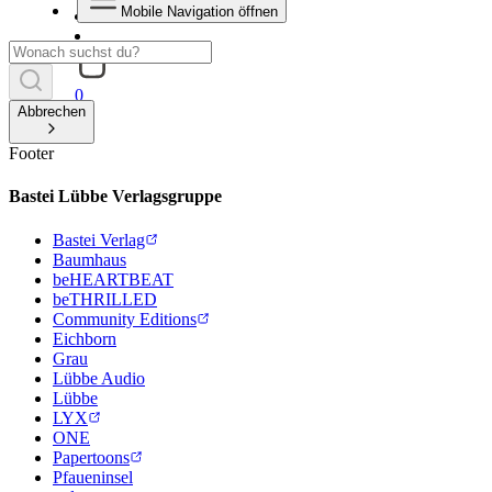
Mobile Navigation öffnen
0
Abbrechen
Footer
Bastei Lübbe Verlagsgruppe
Bastei Verlag
Baumhaus
beHEARTBEAT
beTHRILLED
Community Editions
Eichborn
Grau
Lübbe Audio
Lübbe
LYX
ONE
Papertoons
Pfaueninsel