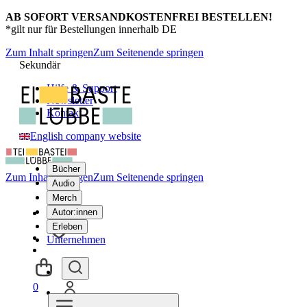
AB SOFORT VERSANDKOSTENFREI BESTELLEN!
*gilt nur für Bestellungen innerhalb DE
Zum Inhalt springen
Zum Seitenende springen
Sekundär
Hilfe & Support
Newsletter
Kontakt
English company website
Bücher
Zum Inhalt springen
Zum Seitenende springen
Audio
Merch
Autor:innen
Erleben
Unternehmen
0