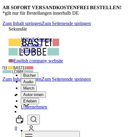
AB SOFORT VERSANDKOSTENFREI BESTELLEN!
*gilt nur für Bestellungen innerhalb DE
Zum Inhalt springen
Zum Seitenende springen
Sekundär
Hilfe & Support
Newsletter
Kontakt
English company website
Bücher
Zum Inhalt springen
Zum Seitenende springen
Audio
Merch
Autor:innen
Erleben
Unternehmen
0