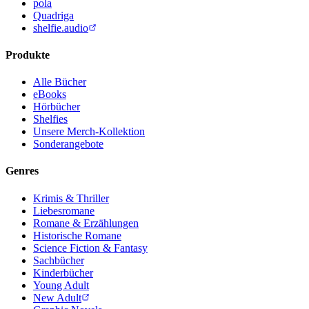
pola
Quadriga
shelfie.audio
Produkte
Alle Bücher
eBooks
Hörbücher
Shelfies
Unsere Merch-Kollektion
Sonderangebote
Genres
Krimis & Thriller
Liebesromane
Romane & Erzählungen
Historische Romane
Science Fiction & Fantasy
Sachbücher
Kinderbücher
Young Adult
New Adult