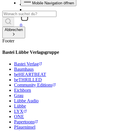
Mobile Navigation öffnen
0
Abbrechen
Footer
Bastei Lübbe Verlagsgruppe
Bastei Verlag
Baumhaus
beHEARTBEAT
beTHRILLED
Community Editions
Eichborn
Grau
Lübbe Audio
Lübbe
LYX
ONE
Papertoons
Pfaueninsel