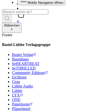
Mobile Navigation öffnen
0
Abbrechen
Footer
Bastei Lübbe Verlagsgruppe
Bastei Verlag
Baumhaus
beHEARTBEAT
beTHRILLED
Community Editions
Eichborn
Grau
Lübbe Audio
Lübbe
LYX
ONE
Papertoons
Pfaueninsel