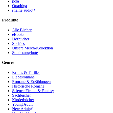
pola
Quadriga
shelfie.audio
Produkte
Alle Bücher
eBooks
Hörbücher
Shelfies
Unsere Merch-Kollektion
Sonderangebote
Genres
Krimis & Thriller
Liebesromane
Romane & Erzählungen
Historische Romane
Science Fiction & Fantasy
Sachbücher
Kinderbücher
Young Adult
New Adult