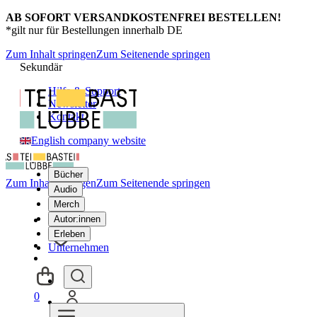
AB SOFORT VERSANDKOSTENFREI BESTELLEN!
*gilt nur für Bestellungen innerhalb DE
Zum Inhalt springen
Zum Seitenende springen
Sekundär
Hilfe & Support
Newsletter
Kontakt
English company website
Bücher
Zum Inhalt springen
Zum Seitenende springen
Audio
Merch
Autor:innen
Erleben
Unternehmen
0