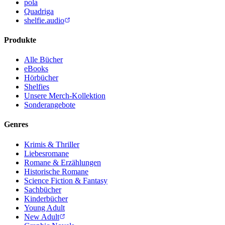
pola
Quadriga
shelfie.audio
Produkte
Alle Bücher
eBooks
Hörbücher
Shelfies
Unsere Merch-Kollektion
Sonderangebote
Genres
Krimis & Thriller
Liebesromane
Romane & Erzählungen
Historische Romane
Science Fiction & Fantasy
Sachbücher
Kinderbücher
Young Adult
New Adult