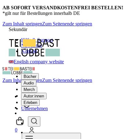
AB SOFORT VERSANDKOSTENFREI BESTELLEN!
*gilt nur für Bestellungen innerhalb DE
Zum Inhalt springen
Zum Seitenende springen
Sekundär
Hilfe & Support
Newsletter
Kontakt
English company website
Bücher
Zum Inhalt springen
Zum Seitenende springen
Audio
Merch
Autor:innen
Erleben
Unternehmen
0