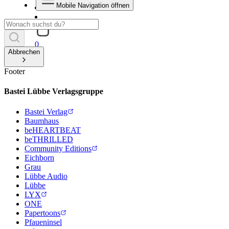
Mobile Navigation öffnen
0
Abbrechen
Footer
Bastei Lübbe Verlagsgruppe
Bastei Verlag
Baumhaus
beHEARTBEAT
beTHRILLED
Community Editions
Eichborn
Grau
Lübbe Audio
Lübbe
LYX
ONE
Papertoons
Pfaueninsel