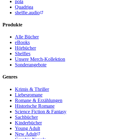
pola
Quadriga
shelfie.audio
Produkte
Alle Bücher
eBooks
Hörbücher
Shelfies
Unsere Merch-Kollektion
Sonderangebote
Genres
Krimis & Thriller
Liebesromane
Romane & Erzählungen
Historische Romane
Science Fiction & Fantasy
Sachbücher
Kinderbücher
Young Adult
New Adult