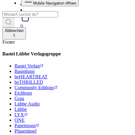
Mobile Navigation öffnen
0
Abbrechen
Footer
Bastei Lübbe Verlagsgruppe
Bastei Verlag
Baumhaus
beHEARTBEAT
beTHRILLED
Community Editions
Eichborn
Grau
Lübbe Audio
Lübbe
LYX
ONE
Papertoons
Pfaueninsel