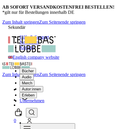
AB SOFORT VERSANDKOSTENFREI BESTELLEN!
*gilt nur für Bestellungen innerhalb DE
Zum Inhalt springen
Zum Seitenende springen
Sekundär
Hilfe & Support
Newsletter
Kontakt
English company website
Bücher
Zum Inhalt springen
Zum Seitenende springen
Audio
Merch
Autor:innen
Erleben
Unternehmen
0