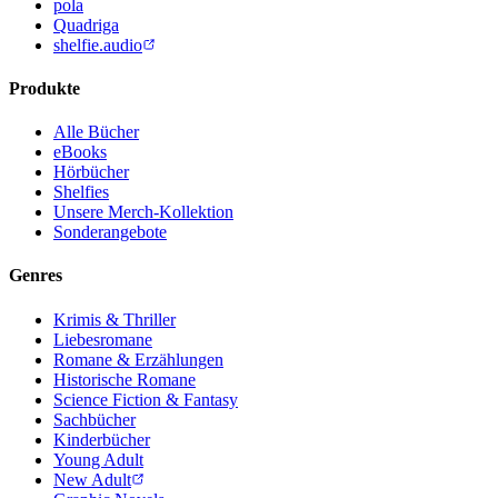
pola
Quadriga
shelfie.audio
Produkte
Alle Bücher
eBooks
Hörbücher
Shelfies
Unsere Merch-Kollektion
Sonderangebote
Genres
Krimis & Thriller
Liebesromane
Romane & Erzählungen
Historische Romane
Science Fiction & Fantasy
Sachbücher
Kinderbücher
Young Adult
New Adult