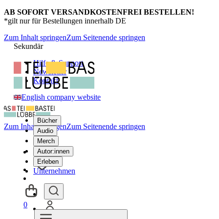
AB SOFORT VERSANDKOSTENFREI BESTELLEN!
*gilt nur für Bestellungen innerhalb DE
Zum Inhalt springen
Zum Seitenende springen
Sekundär
Hilfe & Support
Newsletter
Kontakt
English company website
Bücher
Zum Inhalt springen
Zum Seitenende springen
Audio
Merch
Autor:innen
Erleben
Unternehmen
0