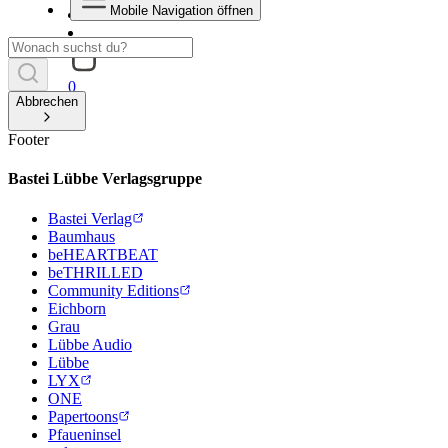
Mobile Navigation öffnen
0
Abbrechen
Footer
Bastei Lübbe Verlagsgruppe
Bastei Verlag
Baumhaus
beHEARTBEAT
beTHRILLED
Community Editions
Eichborn
Grau
Lübbe Audio
Lübbe
LYX
ONE
Papertoons
Pfaueninsel