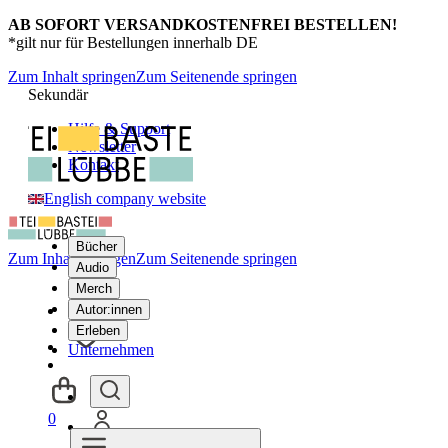
AB SOFORT VERSANDKOSTENFREI BESTELLEN!
*gilt nur für Bestellungen innerhalb DE
Zum Inhalt springen
Zum Seitenende springen
Sekundär
Hilfe & Support
Newsletter
Kontakt
English company website
Bücher
Zum Inhalt springen
Zum Seitenende springen
Audio
Merch
Autor:innen
Erleben
Unternehmen
0