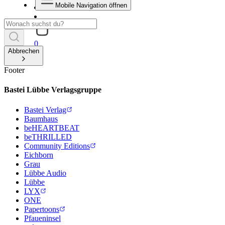
Mobile Navigation öffnen
0
Abbrechen
Footer
Bastei Lübbe Verlagsgruppe
Bastei Verlag
Baumhaus
beHEARTBEAT
beTHRILLED
Community Editions
Eichborn
Grau
Lübbe Audio
Lübbe
LYX
ONE
Papertoons
Pfaueninsel