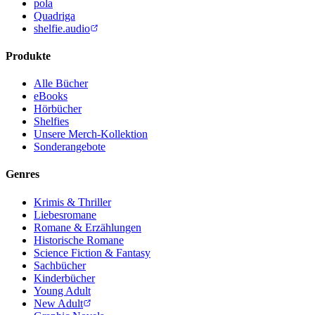
pola
Quadriga
shelfie.audio
Produkte
Alle Bücher
eBooks
Hörbücher
Shelfies
Unsere Merch-Kollektion
Sonderangebote
Genres
Krimis & Thriller
Liebesromane
Romane & Erzählungen
Historische Romane
Science Fiction & Fantasy
Sachbücher
Kinderbücher
Young Adult
New Adult