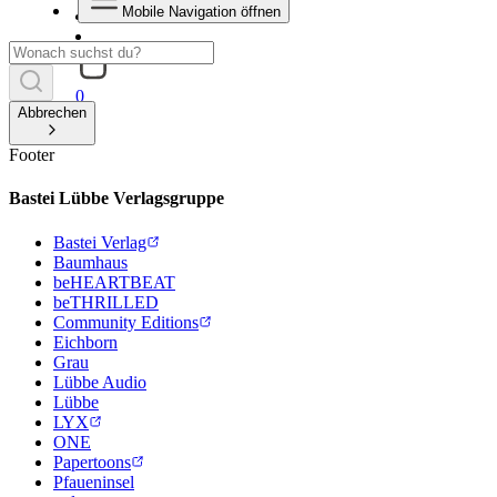
Mobile Navigation öffnen
0
Abbrechen
Footer
Bastei Lübbe Verlagsgruppe
Bastei Verlag
Baumhaus
beHEARTBEAT
beTHRILLED
Community Editions
Eichborn
Grau
Lübbe Audio
Lübbe
LYX
ONE
Papertoons
Pfaueninsel