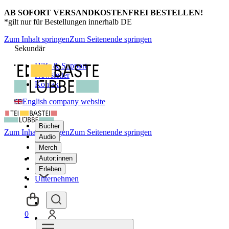
AB SOFORT VERSANDKOSTENFREI BESTELLEN!
*gilt nur für Bestellungen innerhalb DE
Zum Inhalt springen
Zum Seitenende springen
Sekundär
Hilfe & Support
Newsletter
Kontakt
English company website
Bücher
Zum Inhalt springen
Zum Seitenende springen
Audio
Merch
Autor:innen
Erleben
Unternehmen
0