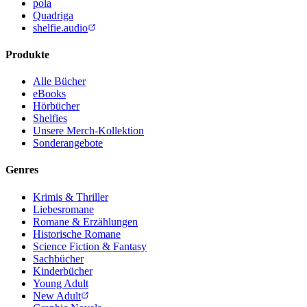
pola
Quadriga
shelfie.audio
Produkte
Alle Bücher
eBooks
Hörbücher
Shelfies
Unsere Merch-Kollektion
Sonderangebote
Genres
Krimis & Thriller
Liebesromane
Romane & Erzählungen
Historische Romane
Science Fiction & Fantasy
Sachbücher
Kinderbücher
Young Adult
New Adult