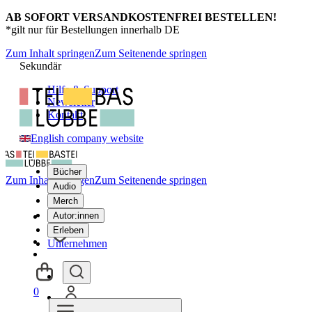
AB SOFORT VERSANDKOSTENFREI BESTELLEN!
*gilt nur für Bestellungen innerhalb DE
Zum Inhalt springen
Zum Seitenende springen
Sekundär
Hilfe & Support
Newsletter
Kontakt
English company website
Bücher
Zum Inhalt springen
Zum Seitenende springen
Audio
Merch
Autor:innen
Erleben
Unternehmen
0