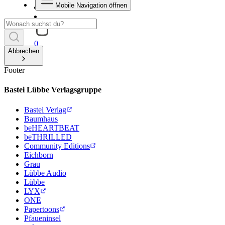
Mobile Navigation öffnen
0
Abbrechen
Footer
Bastei Lübbe Verlagsgruppe
Bastei Verlag
Baumhaus
beHEARTBEAT
beTHRILLED
Community Editions
Eichborn
Grau
Lübbe Audio
Lübbe
LYX
ONE
Papertoons
Pfaueninsel