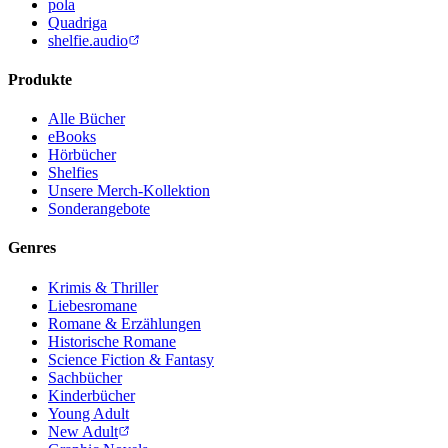
pola
Quadriga
shelfie.audio
Produkte
Alle Bücher
eBooks
Hörbücher
Shelfies
Unsere Merch-Kollektion
Sonderangebote
Genres
Krimis & Thriller
Liebesromane
Romane & Erzählungen
Historische Romane
Science Fiction & Fantasy
Sachbücher
Kinderbücher
Young Adult
New Adult