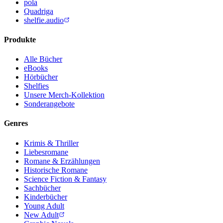
pola
Quadriga
shelfie.audio
Produkte
Alle Bücher
eBooks
Hörbücher
Shelfies
Unsere Merch-Kollektion
Sonderangebote
Genres
Krimis & Thriller
Liebesromane
Romane & Erzählungen
Historische Romane
Science Fiction & Fantasy
Sachbücher
Kinderbücher
Young Adult
New Adult