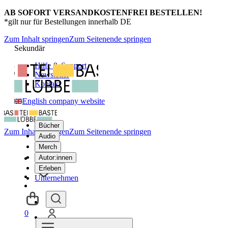
AB SOFORT VERSANDKOSTENFREI BESTELLEN!
*gilt nur für Bestellungen innerhalb DE
Zum Inhalt springen
Zum Seitenende springen
Sekundär
Hilfe & Support
Newsletter
Kontakt
English company website
Bücher
Zum Inhalt springen
Zum Seitenende springen
Audio
Merch
Autor:innen
Erleben
Unternehmen
0