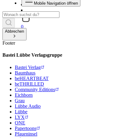
Mobile Navigation öffnen
0
Abbrechen
Footer
Bastei Lübbe Verlagsgruppe
Bastei Verlag
Baumhaus
beHEARTBEAT
beTHRILLED
Community Editions
Eichborn
Grau
Lübbe Audio
Lübbe
LYX
ONE
Papertoons
Pfaueninsel