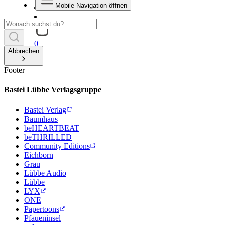
Mobile Navigation öffnen
0
Abbrechen
Footer
Bastei Lübbe Verlagsgruppe
Bastei Verlag
Baumhaus
beHEARTBEAT
beTHRILLED
Community Editions
Eichborn
Grau
Lübbe Audio
Lübbe
LYX
ONE
Papertoons
Pfaueninsel