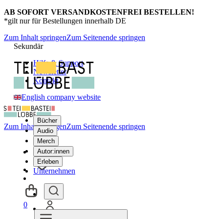
AB SOFORT VERSANDKOSTENFREI BESTELLEN!
*gilt nur für Bestellungen innerhalb DE
Zum Inhalt springen
Zum Seitenende springen
Sekundär
Hilfe & Support
Newsletter
Kontakt
English company website
Bücher
Zum Inhalt springen
Zum Seitenende springen
Audio
Merch
Autor:innen
Erleben
Unternehmen
0