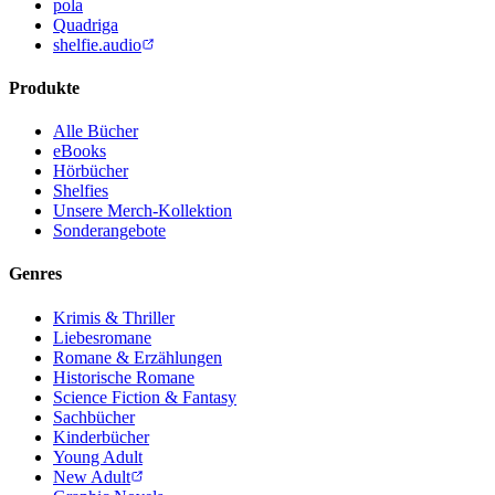
pola
Quadriga
shelfie.audio
Produkte
Alle Bücher
eBooks
Hörbücher
Shelfies
Unsere Merch-Kollektion
Sonderangebote
Genres
Krimis & Thriller
Liebesromane
Romane & Erzählungen
Historische Romane
Science Fiction & Fantasy
Sachbücher
Kinderbücher
Young Adult
New Adult