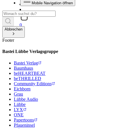
Mobile Navigation öffnen
0
Abbrechen
Footer
Bastei Lübbe Verlagsgruppe
Bastei Verlag
Baumhaus
beHEARTBEAT
beTHRILLED
Community Editions
Eichborn
Grau
Lübbe Audio
Lübbe
LYX
ONE
Papertoons
Pfaueninsel