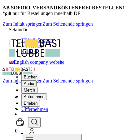
AB SOFORT VERSANDKOSTENFREI BESTELLEN!
*gilt nur für Bestellungen innerhalb DE
Zum Inhalt springen
Zum Seitenende springen
Sekundär
Hilfe & Support
Newsletter
Kontakt
English company website
Bücher
Zum Inhalt springen
Zum Seitenende springen
Audio
Merch
Autor:innen
Erleben
Unternehmen
0