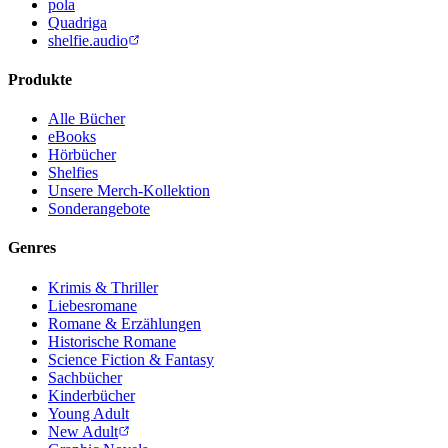
pola
Quadriga
shelfie.audio
Produkte
Alle Bücher
eBooks
Hörbücher
Shelfies
Unsere Merch-Kollektion
Sonderangebote
Genres
Krimis & Thriller
Liebesromane
Romane & Erzählungen
Historische Romane
Science Fiction & Fantasy
Sachbücher
Kinderbücher
Young Adult
New Adult