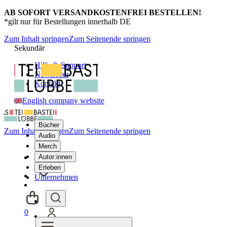
AB SOFORT VERSANDKOSTENFREI BESTELLEN!
*gilt nur für Bestellungen innerhalb DE
Zum Inhalt springen
Zum Seitenende springen
Sekundär
Hilfe & Support
Newsletter
Kontakt
English company website
Bücher
Zum Inhalt springen
Zum Seitenende springen
Audio
Merch
Autor:innen
Erleben
Unternehmen
0