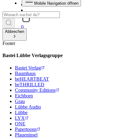
Mobile Navigation öffnen
0
Abbrechen
Footer
Bastei Lübbe Verlagsgruppe
Bastei Verlag
Baumhaus
beHEARTBEAT
beTHRILLED
Community Editions
Eichborn
Grau
Lübbe Audio
Lübbe
LYX
ONE
Papertoons
Pfaueninsel