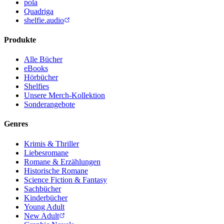
pola
Quadriga
shelfie.audio
Produkte
Alle Bücher
eBooks
Hörbücher
Shelfies
Unsere Merch-Kollektion
Sonderangebote
Genres
Krimis & Thriller
Liebesromane
Romane & Erzählungen
Historische Romane
Science Fiction & Fantasy
Sachbücher
Kinderbücher
Young Adult
New Adult