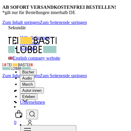
AB SOFORT VERSANDKOSTENFREI BESTELLEN!
*gilt nur für Bestellungen innerhalb DE
Zum Inhalt springen
Zum Seitenende springen
Sekundär
Hilfe & Support
Newsletter
Kontakt
English company website
Bücher
Zum Inhalt springen
Zum Seitenende springen
Audio
Merch
Autor:innen
Erleben
Unternehmen
0