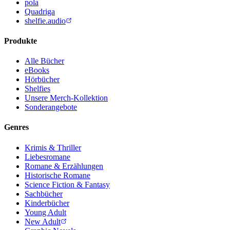
pola
Quadriga
shelfie.audio
Produkte
Alle Bücher
eBooks
Hörbücher
Shelfies
Unsere Merch-Kollektion
Sonderangebote
Genres
Krimis & Thriller
Liebesromane
Romane & Erzählungen
Historische Romane
Science Fiction & Fantasy
Sachbücher
Kinderbücher
Young Adult
New Adult