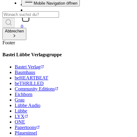
Mobile Navigation öffnen
0
Abbrechen
Footer
Bastei Lübbe Verlagsgruppe
Bastei Verlag
Baumhaus
beHEARTBEAT
beTHRILLED
Community Editions
Eichborn
Grau
Lübbe Audio
Lübbe
LYX
ONE
Papertoons
Pfaueninsel