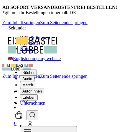
AB SOFORT VERSANDKOSTENFREI BESTELLEN!
*gilt nur für Bestellungen innerhalb DE
Zum Inhalt springen
Zum Seitenende springen
Sekundär
Hilfe & Support
Newsletter
Kontakt
English company website
Bücher
Zum Inhalt springen
Zum Seitenende springen
Audio
Merch
Autor:innen
Erleben
Unternehmen
0