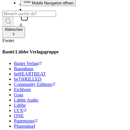
Mobile Navigation öffnen
0
Abbrechen
Footer
Bastei Lübbe Verlagsgruppe
Bastei Verlag
Baumhaus
beHEARTBEAT
beTHRILLED
Community Editions
Eichborn
Grau
Lübbe Audio
Lübbe
LYX
ONE
Papertoons
Pfaueninsel