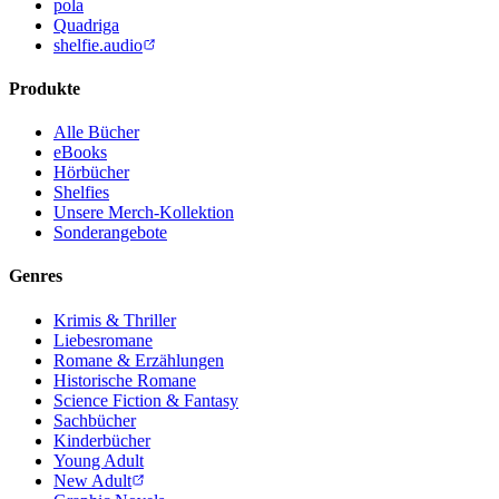
pola
Quadriga
shelfie.audio
Produkte
Alle Bücher
eBooks
Hörbücher
Shelfies
Unsere Merch-Kollektion
Sonderangebote
Genres
Krimis & Thriller
Liebesromane
Romane & Erzählungen
Historische Romane
Science Fiction & Fantasy
Sachbücher
Kinderbücher
Young Adult
New Adult