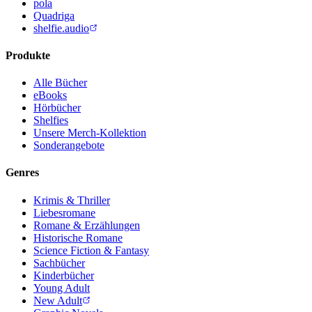
pola
Quadriga
shelfie.audio
Produkte
Alle Bücher
eBooks
Hörbücher
Shelfies
Unsere Merch-Kollektion
Sonderangebote
Genres
Krimis & Thriller
Liebesromane
Romane & Erzählungen
Historische Romane
Science Fiction & Fantasy
Sachbücher
Kinderbücher
Young Adult
New Adult