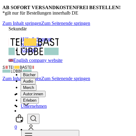
AB SOFORT VERSANDKOSTENFREI BESTELLEN!
*gilt nur für Bestellungen innerhalb DE
Zum Inhalt springen
Zum Seitenende springen
Sekundär
Hilfe & Support
Newsletter
Kontakt
English company website
Bücher
Zum Inhalt springen
Zum Seitenende springen
Audio
Merch
Autor:innen
Erleben
Unternehmen
0