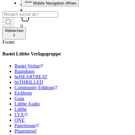
Mobile Navigation öffnen
0
Abbrechen
Footer
Bastei Lübbe Verlagsgruppe
Bastei Verlag
Baumhaus
beHEARTBEAT
beTHRILLED
Community Editions
Eichborn
Grau
Lübbe Audio
Lübbe
LYX
ONE
Papertoons
Pfaueninsel