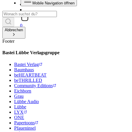
Mobile Navigation öffnen
0
Abbrechen
Footer
Bastei Lübbe Verlagsgruppe
Bastei Verlag
Baumhaus
beHEARTBEAT
beTHRILLED
Community Editions
Eichborn
Grau
Lübbe Audio
Lübbe
LYX
ONE
Papertoons
Pfaueninsel