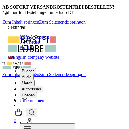
AB SOFORT VERSANDKOSTENFREI BESTELLEN!
*gilt nur für Bestellungen innerhalb DE
Zum Inhalt springen
Zum Seitenende springen
Sekundär
Hilfe & Support
Newsletter
Kontakt
English company website
Bücher
Zum Inhalt springen
Zum Seitenende springen
Audio
Merch
Autor:innen
Erleben
Unternehmen
0