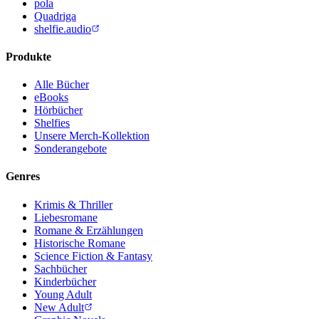
pola
Quadriga
shelfie.audio
Produkte
Alle Bücher
eBooks
Hörbücher
Shelfies
Unsere Merch-Kollektion
Sonderangebote
Genres
Krimis & Thriller
Liebesromane
Romane & Erzählungen
Historische Romane
Science Fiction & Fantasy
Sachbücher
Kinderbücher
Young Adult
New Adult