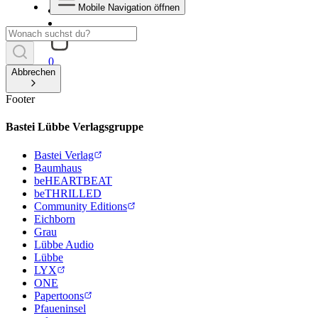
Mobile Navigation öffnen
0
Abbrechen
Footer
Bastei Lübbe Verlagsgruppe
Bastei Verlag
Baumhaus
beHEARTBEAT
beTHRILLED
Community Editions
Eichborn
Grau
Lübbe Audio
Lübbe
LYX
ONE
Papertoons
Pfaueninsel