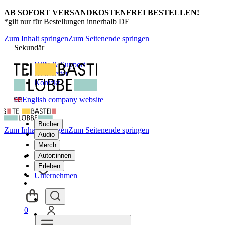
AB SOFORT VERSANDKOSTENFREI BESTELLEN!
*gilt nur für Bestellungen innerhalb DE
Zum Inhalt springen
Zum Seitenende springen
Sekundär
Hilfe & Support
Newsletter
Kontakt
English company website
Bücher
Zum Inhalt springen
Zum Seitenende springen
Audio
Merch
Autor:innen
Erleben
Unternehmen
0