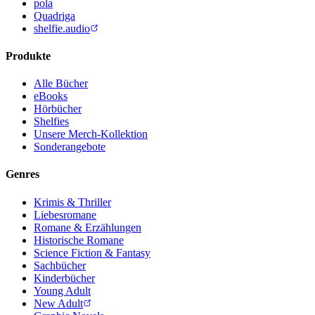
pola
Quadriga
shelfie.audio
Produkte
Alle Bücher
eBooks
Hörbücher
Shelfies
Unsere Merch-Kollektion
Sonderangebote
Genres
Krimis & Thriller
Liebesromane
Romane & Erzählungen
Historische Romane
Science Fiction & Fantasy
Sachbücher
Kinderbücher
Young Adult
New Adult