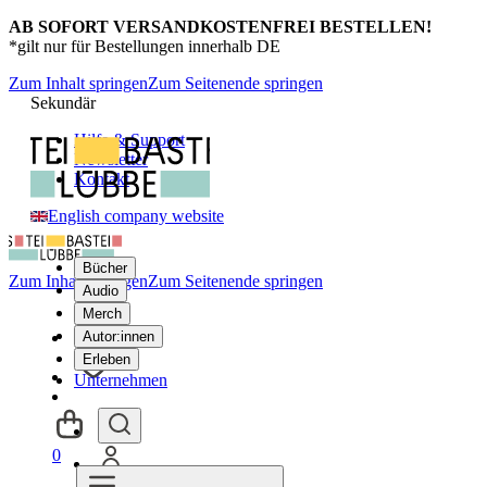
AB SOFORT VERSANDKOSTENFREI BESTELLEN!
*gilt nur für Bestellungen innerhalb DE
Zum Inhalt springen
Zum Seitenende springen
Sekundär
Hilfe & Support
Newsletter
Kontakt
English company website
Bücher
Zum Inhalt springen
Zum Seitenende springen
Audio
Merch
Autor:innen
Erleben
Unternehmen
0