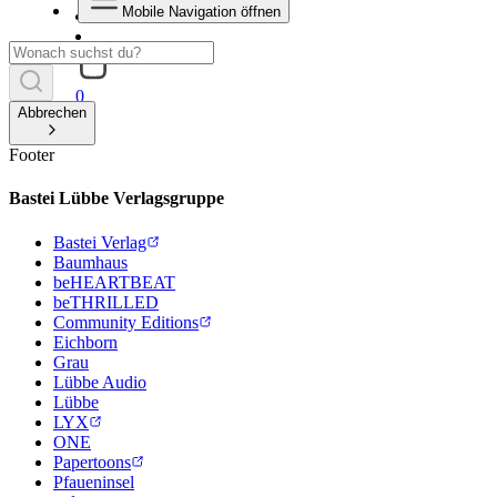
Mobile Navigation öffnen
0
Abbrechen
Footer
Bastei Lübbe Verlagsgruppe
Bastei Verlag
Baumhaus
beHEARTBEAT
beTHRILLED
Community Editions
Eichborn
Grau
Lübbe Audio
Lübbe
LYX
ONE
Papertoons
Pfaueninsel