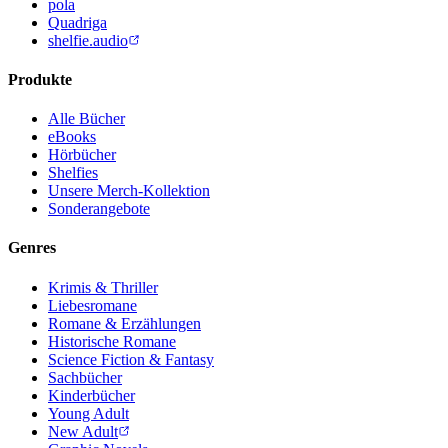
pola
Quadriga
shelfie.audio
Produkte
Alle Bücher
eBooks
Hörbücher
Shelfies
Unsere Merch-Kollektion
Sonderangebote
Genres
Krimis & Thriller
Liebesromane
Romane & Erzählungen
Historische Romane
Science Fiction & Fantasy
Sachbücher
Kinderbücher
Young Adult
New Adult