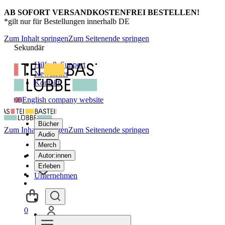
AB SOFORT VERSANDKOSTENFREI BESTELLEN!
*gilt nur für Bestellungen innerhalb DE
Zum Inhalt springen
Zum Seitenende springen
Sekundär
Hilfe & Support
Newsletter
Kontakt
English company website
Bücher
Zum Inhalt springen
Zum Seitenende springen
Audio
Merch
Autor:innen
Erleben
Unternehmen
0