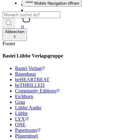
Mobile Navigation öffnen
0
Abbrechen
Footer
Bastei Lübbe Verlagsgruppe
Bastei Verlag
Baumhaus
beHEARTBEAT
beTHRILLED
Community Editions
Eichborn
Grau
Lübbe Audio
Lübbe
LYX
ONE
Papertoons
Pfaueninsel