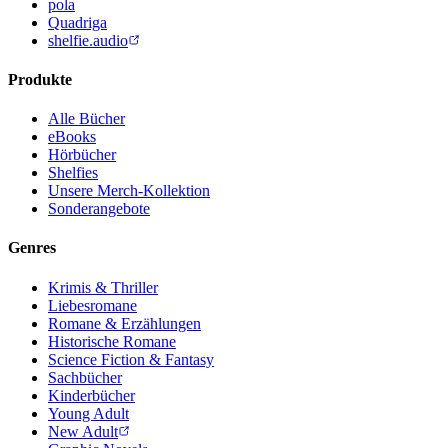
pola
Quadriga
shelfie.audio
Produkte
Alle Bücher
eBooks
Hörbücher
Shelfies
Unsere Merch-Kollektion
Sonderangebote
Genres
Krimis & Thriller
Liebesromane
Romane & Erzählungen
Historische Romane
Science Fiction & Fantasy
Sachbücher
Kinderbücher
Young Adult
New Adult