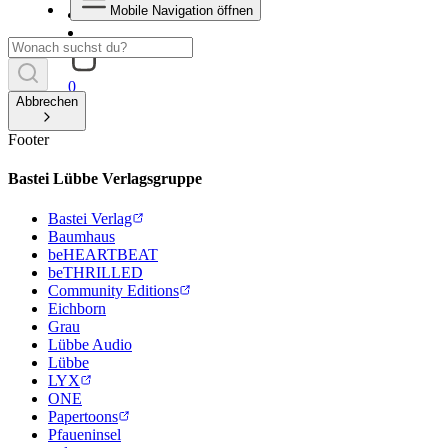
Mobile Navigation öffnen
0
Abbrechen
Footer
Bastei Lübbe Verlagsgruppe
Bastei Verlag
Baumhaus
beHEARTBEAT
beTHRILLED
Community Editions
Eichborn
Grau
Lübbe Audio
Lübbe
LYX
ONE
Papertoons
Pfaueninsel