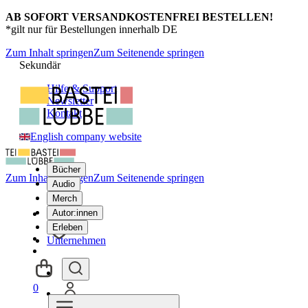
AB SOFORT VERSANDKOSTENFREI BESTELLEN!
*gilt nur für Bestellungen innerhalb DE
Zum Inhalt springen
Zum Seitenende springen
Sekundär
Hilfe & Support
Newsletter
Kontakt
English company website
Bücher
Zum Inhalt springen
Zum Seitenende springen
Audio
Merch
Autor:innen
Erleben
Unternehmen
0