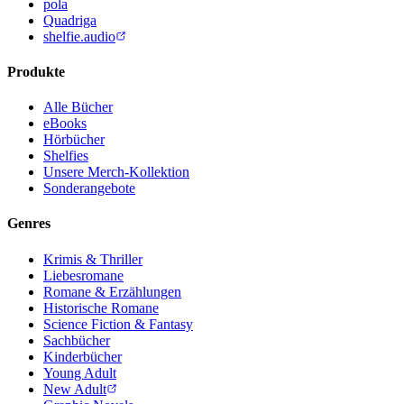
pola
Quadriga
shelfie.audio
Produkte
Alle Bücher
eBooks
Hörbücher
Shelfies
Unsere Merch-Kollektion
Sonderangebote
Genres
Krimis & Thriller
Liebesromane
Romane & Erzählungen
Historische Romane
Science Fiction & Fantasy
Sachbücher
Kinderbücher
Young Adult
New Adult