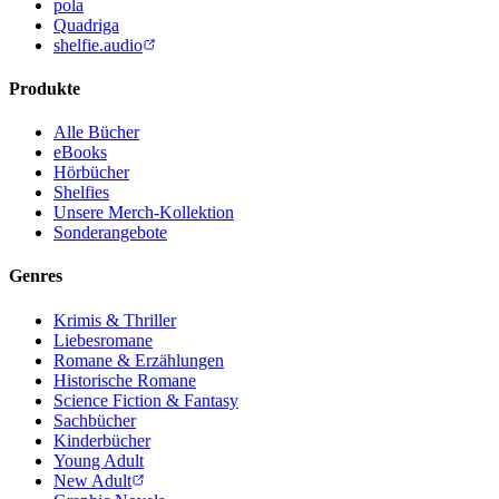
pola
Quadriga
shelfie.audio
Produkte
Alle Bücher
eBooks
Hörbücher
Shelfies
Unsere Merch-Kollektion
Sonderangebote
Genres
Krimis & Thriller
Liebesromane
Romane & Erzählungen
Historische Romane
Science Fiction & Fantasy
Sachbücher
Kinderbücher
Young Adult
New Adult