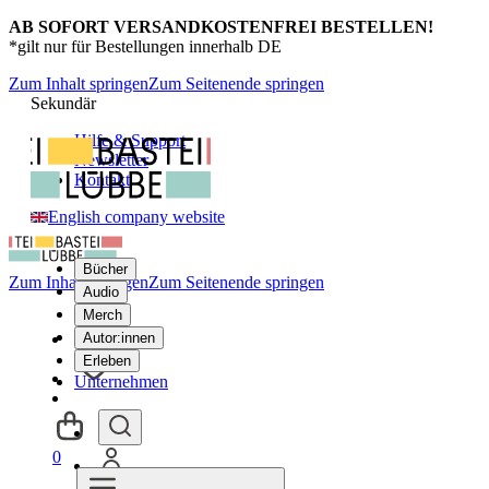
AB SOFORT VERSANDKOSTENFREI BESTELLEN!
*gilt nur für Bestellungen innerhalb DE
Zum Inhalt springen
Zum Seitenende springen
Sekundär
Hilfe & Support
Newsletter
Kontakt
English company website
Bücher
Zum Inhalt springen
Zum Seitenende springen
Audio
Merch
Autor:innen
Erleben
Unternehmen
0