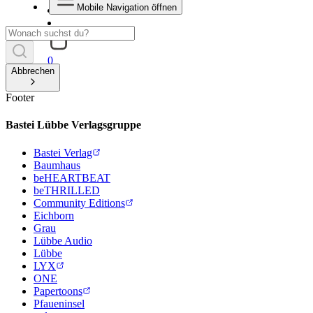
Mobile Navigation öffnen
0
Abbrechen
Footer
Bastei Lübbe Verlagsgruppe
Bastei Verlag
Baumhaus
beHEARTBEAT
beTHRILLED
Community Editions
Eichborn
Grau
Lübbe Audio
Lübbe
LYX
ONE
Papertoons
Pfaueninsel