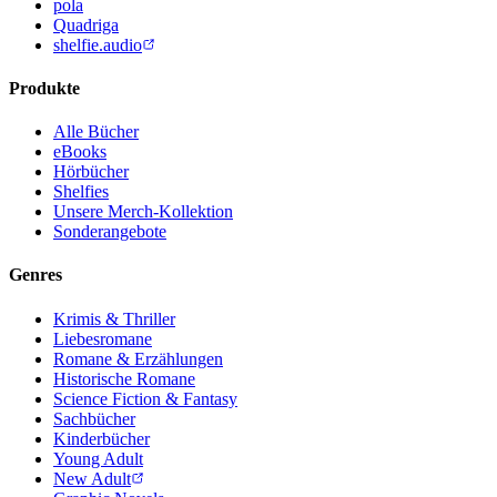
pola
Quadriga
shelfie.audio
Produkte
Alle Bücher
eBooks
Hörbücher
Shelfies
Unsere Merch-Kollektion
Sonderangebote
Genres
Krimis & Thriller
Liebesromane
Romane & Erzählungen
Historische Romane
Science Fiction & Fantasy
Sachbücher
Kinderbücher
Young Adult
New Adult