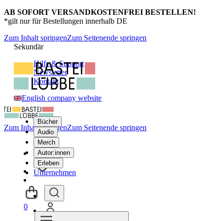
AB SOFORT VERSANDKOSTENFREI BESTELLEN!
*gilt nur für Bestellungen innerhalb DE
Zum Inhalt springen
Zum Seitenende springen
Sekundär
Hilfe & Support
Newsletter
Kontakt
English company website
Bücher
Zum Inhalt springen
Zum Seitenende springen
Audio
Merch
Autor:innen
Erleben
Unternehmen
0