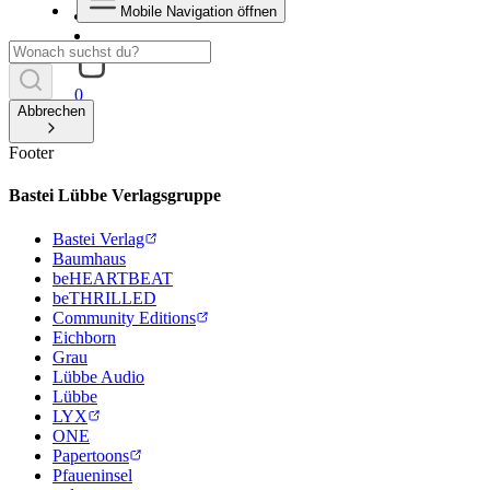
Mobile Navigation öffnen
0
Abbrechen
Footer
Bastei Lübbe Verlagsgruppe
Bastei Verlag
Baumhaus
beHEARTBEAT
beTHRILLED
Community Editions
Eichborn
Grau
Lübbe Audio
Lübbe
LYX
ONE
Papertoons
Pfaueninsel