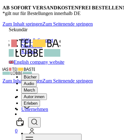
AB SOFORT VERSANDKOSTENFREI BESTELLEN!
*gilt nur für Bestellungen innerhalb DE
Zum Inhalt springen
Zum Seitenende springen
Sekundär
Hilfe & Support
Newsletter
Kontakt
English company website
Bücher
Zum Inhalt springen
Zum Seitenende springen
Audio
Merch
Autor:innen
Erleben
Unternehmen
0