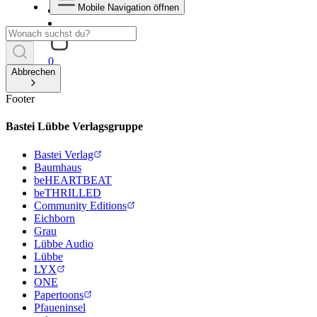
Mobile Navigation öffnen
0
Abbrechen
Footer
Bastei Lübbe Verlagsgruppe
Bastei Verlag
Baumhaus
beHEARTBEAT
beTHRILLED
Community Editions
Eichborn
Grau
Lübbe Audio
Lübbe
LYX
ONE
Papertoons
Pfaueninsel