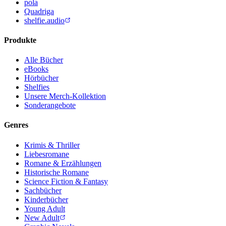
pola
Quadriga
shelfie.audio
Produkte
Alle Bücher
eBooks
Hörbücher
Shelfies
Unsere Merch-Kollektion
Sonderangebote
Genres
Krimis & Thriller
Liebesromane
Romane & Erzählungen
Historische Romane
Science Fiction & Fantasy
Sachbücher
Kinderbücher
Young Adult
New Adult