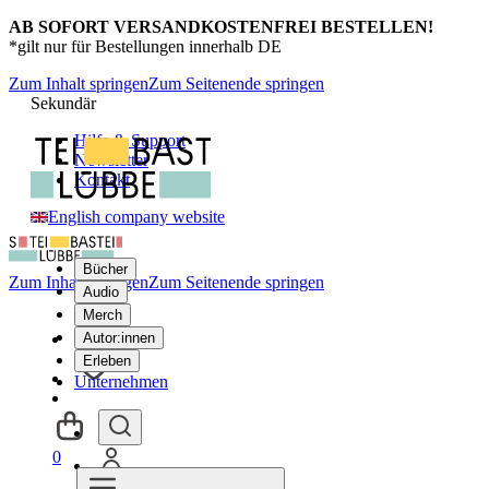
AB SOFORT VERSANDKOSTENFREI BESTELLEN!
*gilt nur für Bestellungen innerhalb DE
Zum Inhalt springen
Zum Seitenende springen
Sekundär
Hilfe & Support
Newsletter
Kontakt
English company website
Bücher
Zum Inhalt springen
Zum Seitenende springen
Audio
Merch
Autor:innen
Erleben
Unternehmen
0