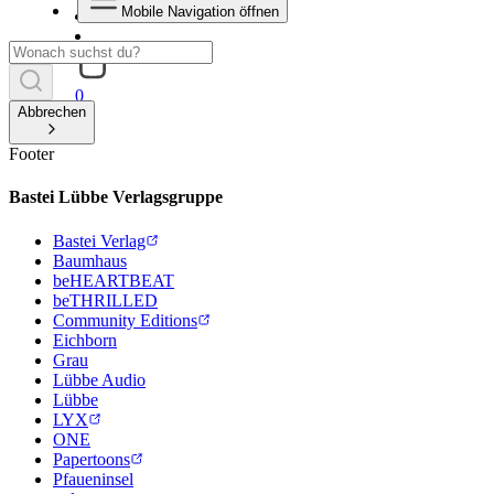
Mobile Navigation öffnen
0
Abbrechen
Footer
Bastei Lübbe Verlagsgruppe
Bastei Verlag
Baumhaus
beHEARTBEAT
beTHRILLED
Community Editions
Eichborn
Grau
Lübbe Audio
Lübbe
LYX
ONE
Papertoons
Pfaueninsel