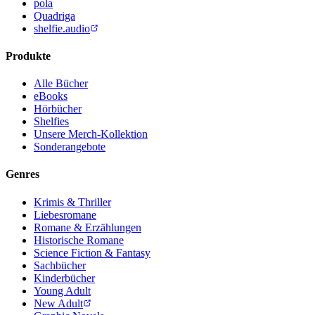
pola
Quadriga
shelfie.audio
Produkte
Alle Bücher
eBooks
Hörbücher
Shelfies
Unsere Merch-Kollektion
Sonderangebote
Genres
Krimis & Thriller
Liebesromane
Romane & Erzählungen
Historische Romane
Science Fiction & Fantasy
Sachbücher
Kinderbücher
Young Adult
New Adult