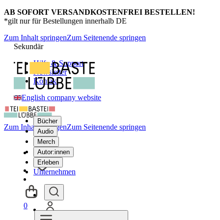
AB SOFORT VERSANDKOSTENFREI BESTELLEN!
*gilt nur für Bestellungen innerhalb DE
Zum Inhalt springen
Zum Seitenende springen
Sekundär
Hilfe & Support
Newsletter
Kontakt
English company website
Bücher
Zum Inhalt springen
Zum Seitenende springen
Audio
Merch
Autor:innen
Erleben
Unternehmen
0