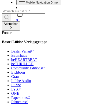
Mobile Navigation öffnen
0
Abbrechen
Footer
Bastei Lübbe Verlagsgruppe
Bastei Verlag
Baumhaus
beHEARTBEAT
beTHRILLED
Community Editions
Eichborn
Grau
Lübbe Audio
Lübbe
LYX
ONE
Papertoons
Pfaueninsel