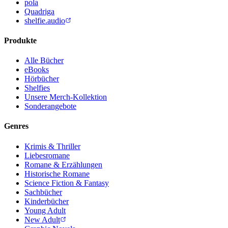
pola
Quadriga
shelfie.audio
Produkte
Alle Bücher
eBooks
Hörbücher
Shelfies
Unsere Merch-Kollektion
Sonderangebote
Genres
Krimis & Thriller
Liebesromane
Romane & Erzählungen
Historische Romane
Science Fiction & Fantasy
Sachbücher
Kinderbücher
Young Adult
New Adult