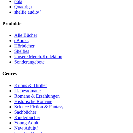
pola
Quadriga
shelfie.audio
Produkte
Alle Bücher
eBooks
Hörbücher
Shelfies
Unsere Merch-Kollektion
Sonderangebote
Genres
Krimis & Thriller
Liebesromane
Romane & Erzählungen
Historische Romane
Science Fiction & Fantasy
Sachbücher
Kinderbücher
Young Adult
New Adult