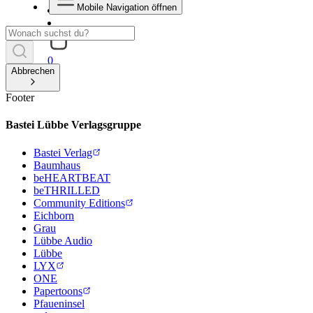
Mobile Navigation öffnen
0
Abbrechen
Footer
Bastei Lübbe Verlagsgruppe
Bastei Verlag
Baumhaus
beHEARTBEAT
beTHRILLED
Community Editions
Eichborn
Grau
Lübbe Audio
Lübbe
LYX
ONE
Papertoons
Pfaueninsel