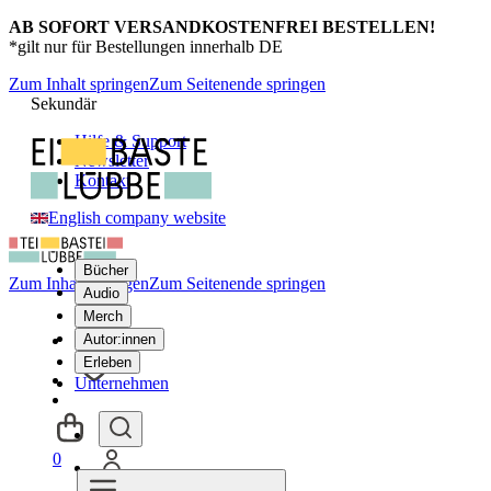
AB SOFORT VERSANDKOSTENFREI BESTELLEN!
*gilt nur für Bestellungen innerhalb DE
Zum Inhalt springen
Zum Seitenende springen
Sekundär
Hilfe & Support
Newsletter
Kontakt
English company website
Bücher
Zum Inhalt springen
Zum Seitenende springen
Audio
Merch
Autor:innen
Erleben
Unternehmen
0