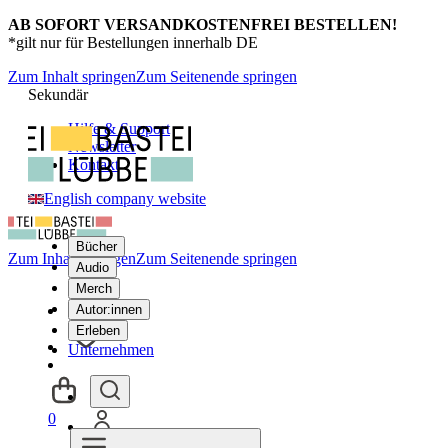
AB SOFORT VERSANDKOSTENFREI BESTELLEN!
*gilt nur für Bestellungen innerhalb DE
Zum Inhalt springen
Zum Seitenende springen
Sekundär
Hilfe & Support
Newsletter
Kontakt
English company website
Bücher
Zum Inhalt springen
Zum Seitenende springen
Audio
Merch
Autor:innen
Erleben
Unternehmen
0