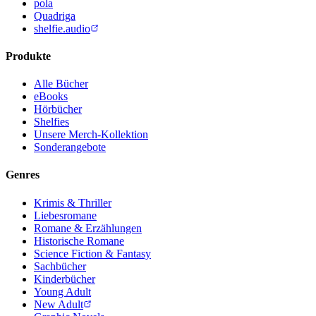
pola
Quadriga
shelfie.audio
Produkte
Alle Bücher
eBooks
Hörbücher
Shelfies
Unsere Merch-Kollektion
Sonderangebote
Genres
Krimis & Thriller
Liebesromane
Romane & Erzählungen
Historische Romane
Science Fiction & Fantasy
Sachbücher
Kinderbücher
Young Adult
New Adult