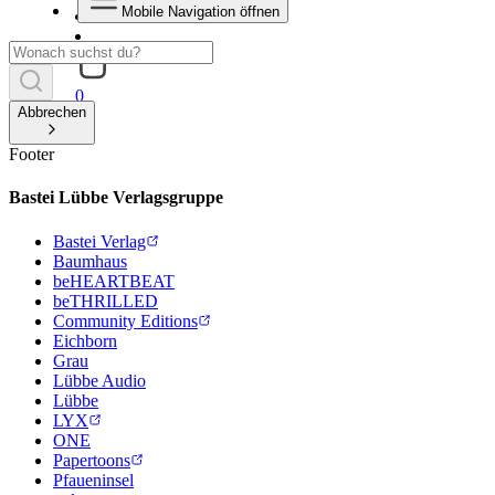
Mobile Navigation öffnen
0
Abbrechen
Footer
Bastei Lübbe Verlagsgruppe
Bastei Verlag
Baumhaus
beHEARTBEAT
beTHRILLED
Community Editions
Eichborn
Grau
Lübbe Audio
Lübbe
LYX
ONE
Papertoons
Pfaueninsel