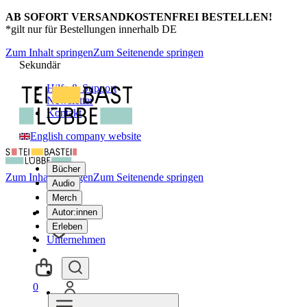
AB SOFORT VERSANDKOSTENFREI BESTELLEN!
*gilt nur für Bestellungen innerhalb DE
Zum Inhalt springen
Zum Seitenende springen
Sekundär
Hilfe & Support
Newsletter
Kontakt
English company website
Bücher
Zum Inhalt springen
Zum Seitenende springen
Audio
Merch
Autor:innen
Erleben
Unternehmen
0