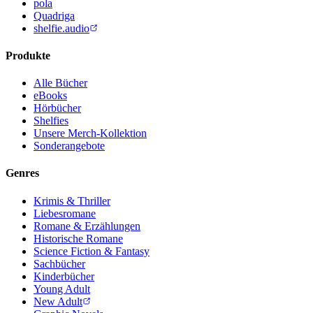
pola
Quadriga
shelfie.audio
Produkte
Alle Bücher
eBooks
Hörbücher
Shelfies
Unsere Merch-Kollektion
Sonderangebote
Genres
Krimis & Thriller
Liebesromane
Romane & Erzählungen
Historische Romane
Science Fiction & Fantasy
Sachbücher
Kinderbücher
Young Adult
New Adult