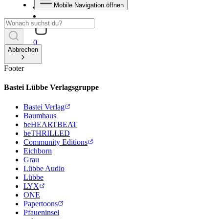
Mobile Navigation öffnen
0
Abbrechen
Footer
Bastei Lübbe Verlagsgruppe
Bastei Verlag
Baumhaus
beHEARTBEAT
beTHRILLED
Community Editions
Eichborn
Grau
Lübbe Audio
Lübbe
LYX
ONE
Papertoons
Pfaueninsel