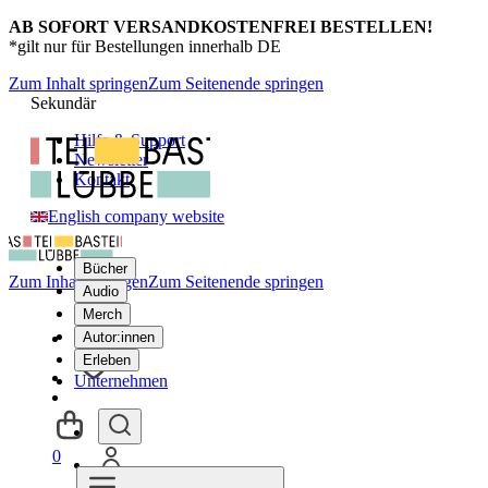
AB SOFORT VERSANDKOSTENFREI BESTELLEN!
*gilt nur für Bestellungen innerhalb DE
Zum Inhalt springen
Zum Seitenende springen
Sekundär
Hilfe & Support
Newsletter
Kontakt
English company website
Bücher
Zum Inhalt springen
Zum Seitenende springen
Audio
Merch
Autor:innen
Erleben
Unternehmen
0