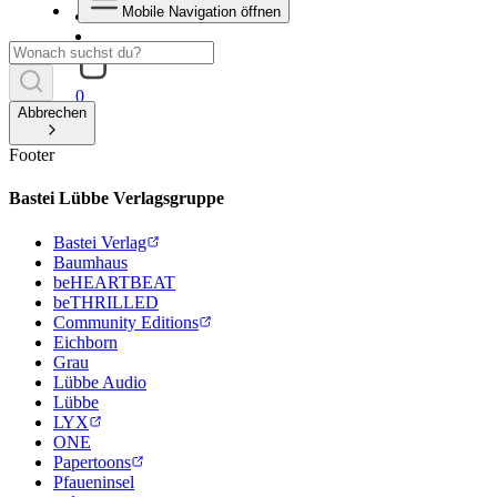
Mobile Navigation öffnen
0
Abbrechen
Footer
Bastei Lübbe Verlagsgruppe
Bastei Verlag
Baumhaus
beHEARTBEAT
beTHRILLED
Community Editions
Eichborn
Grau
Lübbe Audio
Lübbe
LYX
ONE
Papertoons
Pfaueninsel