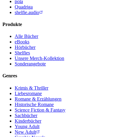
pola
Quadriga
shelfie.audio
Produkte
Alle Bücher
eBooks
Hörbücher
Shelfies
Unsere Merch-Kollektion
Sonderangebote
Genres
Krimis & Thriller
Liebesromane
Romane & Erzählungen
Historische Romane
Science Fiction & Fantasy
Sachbücher
Kinderbücher
Young Adult
New Adult