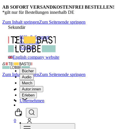
AB SOFORT VERSANDKOSTENFREI BESTELLEN!
*gilt nur für Bestellungen innerhalb DE
Zum Inhalt springen
Zum Seitenende springen
Sekundär
Hilfe & Support
Newsletter
Kontakt
English company website
Bücher
Zum Inhalt springen
Zum Seitenende springen
Audio
Merch
Autor:innen
Erleben
Unternehmen
0