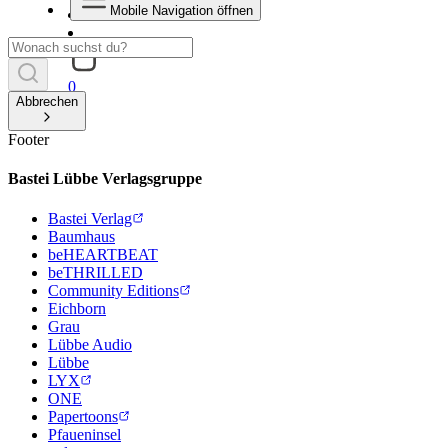
Mobile Navigation öffnen
0
Abbrechen
Footer
Bastei Lübbe Verlagsgruppe
Bastei Verlag
Baumhaus
beHEARTBEAT
beTHRILLED
Community Editions
Eichborn
Grau
Lübbe Audio
Lübbe
LYX
ONE
Papertoons
Pfaueninsel