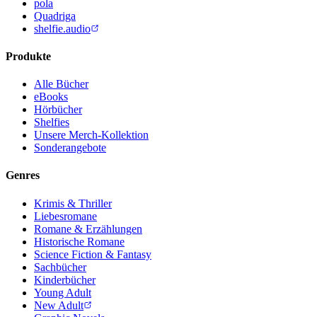
pola
Quadriga
shelfie.audio
Produkte
Alle Bücher
eBooks
Hörbücher
Shelfies
Unsere Merch-Kollektion
Sonderangebote
Genres
Krimis & Thriller
Liebesromane
Romane & Erzählungen
Historische Romane
Science Fiction & Fantasy
Sachbücher
Kinderbücher
Young Adult
New Adult