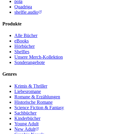
pola
Quadriga
shelfie.audio
Produkte
Alle Bücher
eBooks
Hörbücher
Shelfies
Unsere Merch-Kollektion
Sonderangebote
Genres
Krimis & Thriller
Liebesromane
Romane & Erzählungen
Historische Romane
Science Fiction & Fantasy
Sachbücher
Kinderbücher
Young Adult
New Adult