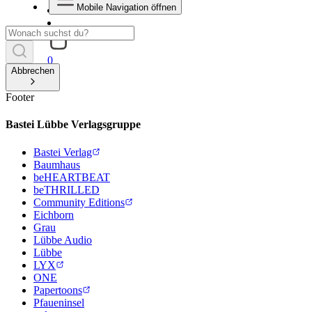
Mobile Navigation öffnen
0
Abbrechen
Footer
Bastei Lübbe Verlagsgruppe
Bastei Verlag
Baumhaus
beHEARTBEAT
beTHRILLED
Community Editions
Eichborn
Grau
Lübbe Audio
Lübbe
LYX
ONE
Papertoons
Pfaueninsel