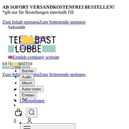
AB SOFORT VERSANDKOSTENFREI BESTELLEN!
*gilt nur für Bestellungen innerhalb DE
Zum Inhalt springen
Zum Seitenende springen
Sekundär
Hilfe & Support
Newsletter
Kontakt
English company website
Bücher
Zum Inhalt springen
Zum Seitenende springen
Audio
Merch
Autor:innen
Erleben
Unternehmen
0