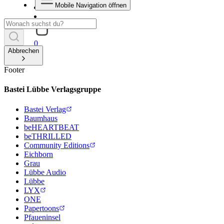
Mobile Navigation öffnen
0
Abbrechen
Footer
Bastei Lübbe Verlagsgruppe
Bastei Verlag
Baumhaus
beHEARTBEAT
beTHRILLED
Community Editions
Eichborn
Grau
Lübbe Audio
Lübbe
LYX
ONE
Papertoons
Pfaueninsel