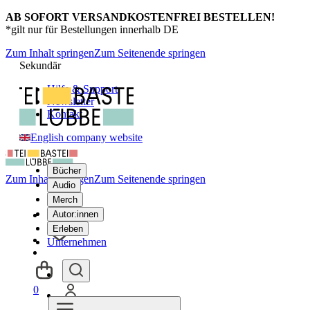
AB SOFORT VERSANDKOSTENFREI BESTELLEN!
*gilt nur für Bestellungen innerhalb DE
Zum Inhalt springen
Zum Seitenende springen
Sekundär
Hilfe & Support
Newsletter
Kontakt
English company website
Bücher
Zum Inhalt springen
Zum Seitenende springen
Audio
Merch
Autor:innen
Erleben
Unternehmen
0