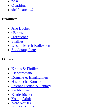
pola
Quadriga
shelfie.audio
Produkte
Alle Bücher
eBooks
Hörbücher
Shelfies
Unsere Merch-Kollektion
Sonderangebote
Genres
Krimis & Thriller
Liebesromane
Romane & Erzählungen
Historische Romane
Science Fiction & Fantasy
Sachbücher
Kinderbücher
Young Adult
New Adult