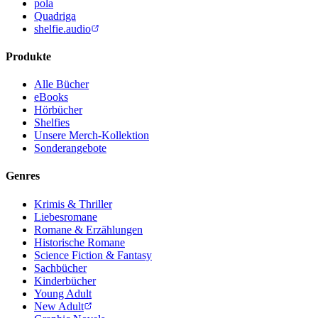
pola
Quadriga
shelfie.audio
Produkte
Alle Bücher
eBooks
Hörbücher
Shelfies
Unsere Merch-Kollektion
Sonderangebote
Genres
Krimis & Thriller
Liebesromane
Romane & Erzählungen
Historische Romane
Science Fiction & Fantasy
Sachbücher
Kinderbücher
Young Adult
New Adult