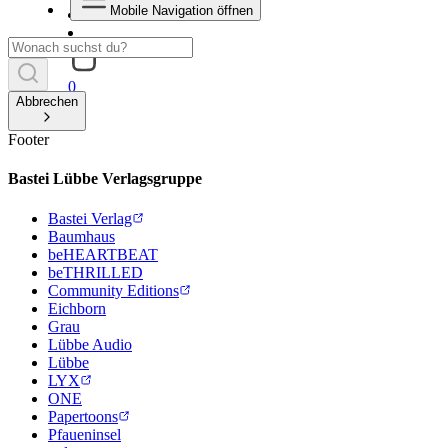
Mobile Navigation öffnen
0
Abbrechen
Footer
Bastei Lübbe Verlagsgruppe
Bastei Verlag
Baumhaus
beHEARTBEAT
beTHRILLED
Community Editions
Eichborn
Grau
Lübbe Audio
Lübbe
LYX
ONE
Papertoons
Pfaueninsel