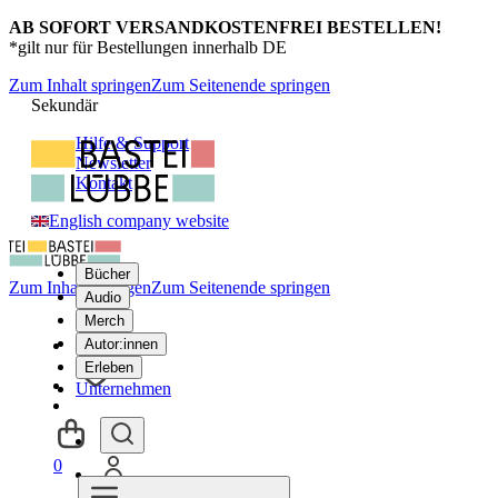
AB SOFORT VERSANDKOSTENFREI BESTELLEN!
*gilt nur für Bestellungen innerhalb DE
Zum Inhalt springen
Zum Seitenende springen
Sekundär
Hilfe & Support
Newsletter
Kontakt
English company website
Bücher
Zum Inhalt springen
Zum Seitenende springen
Audio
Merch
Autor:innen
Erleben
Unternehmen
0