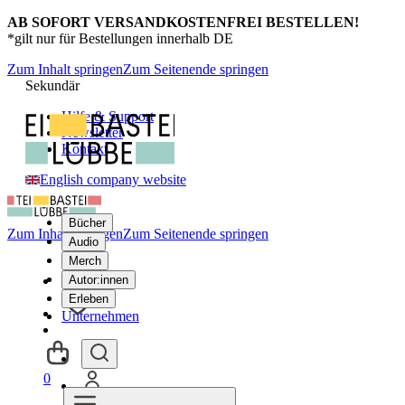
AB SOFORT VERSANDKOSTENFREI BESTELLEN!
*gilt nur für Bestellungen innerhalb DE
Zum Inhalt springen
Zum Seitenende springen
Sekundär
Hilfe & Support
Newsletter
Kontakt
English company website
Bücher
Zum Inhalt springen
Zum Seitenende springen
Audio
Merch
Autor:innen
Erleben
Unternehmen
0