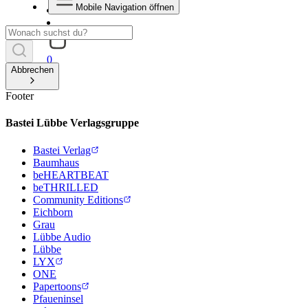
Mobile Navigation öffnen
0
Abbrechen
Footer
Bastei Lübbe Verlagsgruppe
Bastei Verlag
Baumhaus
beHEARTBEAT
beTHRILLED
Community Editions
Eichborn
Grau
Lübbe Audio
Lübbe
LYX
ONE
Papertoons
Pfaueninsel