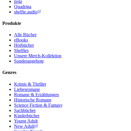
pola
Quadriga
shelfie.audio
Produkte
Alle Bücher
eBooks
Hörbücher
Shelfies
Unsere Merch-Kollektion
Sonderangebote
Genres
Krimis & Thriller
Liebesromane
Romane & Erzählungen
Historische Romane
Science Fiction & Fantasy
Sachbücher
Kinderbücher
Young Adult
New Adult