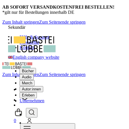
AB SOFORT VERSANDKOSTENFREI BESTELLEN!
*gilt nur für Bestellungen innerhalb DE
Zum Inhalt springen
Zum Seitenende springen
Sekundär
Hilfe & Support
Newsletter
Kontakt
English company website
Bücher
Zum Inhalt springen
Zum Seitenende springen
Audio
Merch
Autor:innen
Erleben
Unternehmen
0