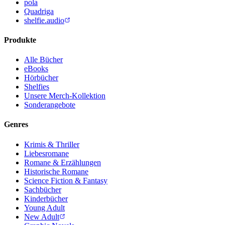
pola
Quadriga
shelfie.audio
Produkte
Alle Bücher
eBooks
Hörbücher
Shelfies
Unsere Merch-Kollektion
Sonderangebote
Genres
Krimis & Thriller
Liebesromane
Romane & Erzählungen
Historische Romane
Science Fiction & Fantasy
Sachbücher
Kinderbücher
Young Adult
New Adult