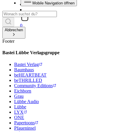
Mobile Navigation öffnen
0
Abbrechen
Footer
Bastei Lübbe Verlagsgruppe
Bastei Verlag
Baumhaus
beHEARTBEAT
beTHRILLED
Community Editions
Eichborn
Grau
Lübbe Audio
Lübbe
LYX
ONE
Papertoons
Pfaueninsel