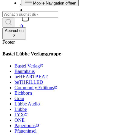
Mobile Navigation öffnen
0
Abbrechen
Footer
Bastei Lübbe Verlagsgruppe
Bastei Verlag
Baumhaus
beHEARTBEAT
beTHRILLED
Community Editions
Eichborn
Grau
Lübbe Audio
Lübbe
LYX
ONE
Papertoons
Pfaueninsel