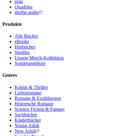
pola
Quadriga
shelfie.audio
Produkte
Alle Bücher
eBooks
Hörbücher
Shelfies
Unsere Merch-Kollektion
Sonderangebote
Genres
Krimis & Thriller
Liebesromane
Romane & Erzählungen
Historische Romane
Science Fiction & Fantasy
Sachbücher
Kinderbücher
Young Adult
New Adult