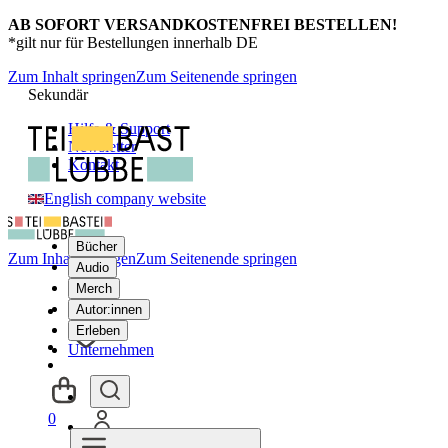
AB SOFORT VERSANDKOSTENFREI BESTELLEN!
*gilt nur für Bestellungen innerhalb DE
Zum Inhalt springen
Zum Seitenende springen
Sekundär
Hilfe & Support
Newsletter
Kontakt
English company website
Bücher
Zum Inhalt springen
Zum Seitenende springen
Audio
Merch
Autor:innen
Erleben
Unternehmen
0