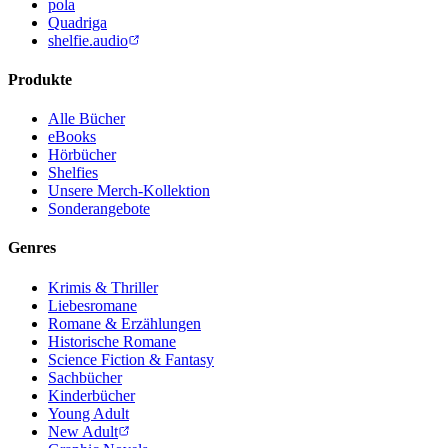
pola
Quadriga
shelfie.audio
Produkte
Alle Bücher
eBooks
Hörbücher
Shelfies
Unsere Merch-Kollektion
Sonderangebote
Genres
Krimis & Thriller
Liebesromane
Romane & Erzählungen
Historische Romane
Science Fiction & Fantasy
Sachbücher
Kinderbücher
Young Adult
New Adult