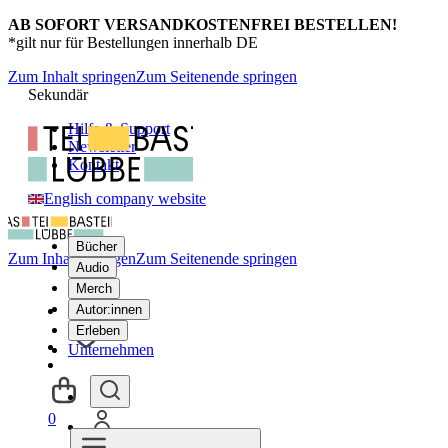
AB SOFORT VERSANDKOSTENFREI BESTELLEN!
*gilt nur für Bestellungen innerhalb DE
Zum Inhalt springen
Zum Seitenende springen
Sekundär
Hilfe & Support
Newsletter
Kontakt
English company website
Bücher
Zum Inhalt springen
Zum Seitenende springen
Audio
Merch
Autor:innen
Erleben
Unternehmen
0