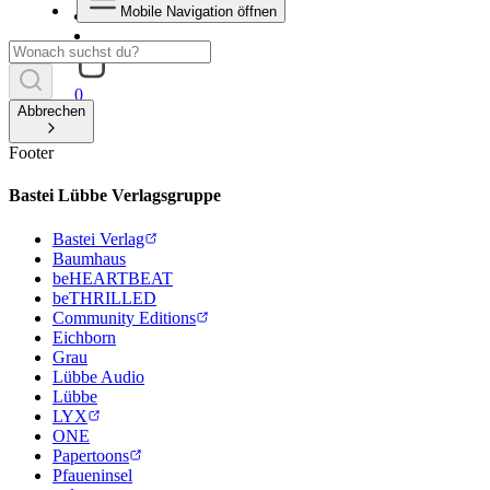
Mobile Navigation öffnen
0
Abbrechen
Footer
Bastei Lübbe Verlagsgruppe
Bastei Verlag
Baumhaus
beHEARTBEAT
beTHRILLED
Community Editions
Eichborn
Grau
Lübbe Audio
Lübbe
LYX
ONE
Papertoons
Pfaueninsel