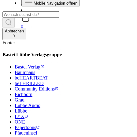
Mobile Navigation öffnen
0
Abbrechen
Footer
Bastei Lübbe Verlagsgruppe
Bastei Verlag
Baumhaus
beHEARTBEAT
beTHRILLED
Community Editions
Eichborn
Grau
Lübbe Audio
Lübbe
LYX
ONE
Papertoons
Pfaueninsel