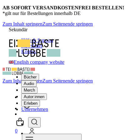
AB SOFORT VERSANDKOSTENFREI BESTELLEN!
*gilt nur für Bestellungen innerhalb DE
Zum Inhalt springen
Zum Seitenende springen
Sekundär
Hilfe & Support
Newsletter
Kontakt
English company website
Bücher
Zum Inhalt springen
Zum Seitenende springen
Audio
Merch
Autor:innen
Erleben
Unternehmen
0