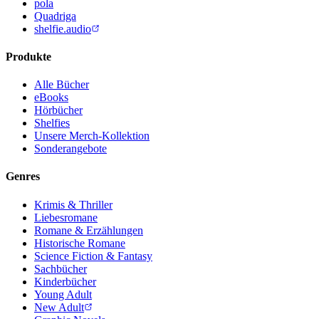
pola
Quadriga
shelfie.audio
Produkte
Alle Bücher
eBooks
Hörbücher
Shelfies
Unsere Merch-Kollektion
Sonderangebote
Genres
Krimis & Thriller
Liebesromane
Romane & Erzählungen
Historische Romane
Science Fiction & Fantasy
Sachbücher
Kinderbücher
Young Adult
New Adult