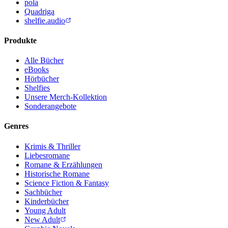
pola
Quadriga
shelfie.audio
Produkte
Alle Bücher
eBooks
Hörbücher
Shelfies
Unsere Merch-Kollektion
Sonderangebote
Genres
Krimis & Thriller
Liebesromane
Romane & Erzählungen
Historische Romane
Science Fiction & Fantasy
Sachbücher
Kinderbücher
Young Adult
New Adult