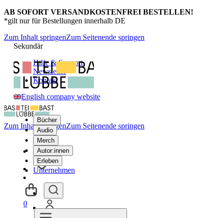
AB SOFORT VERSANDKOSTENFREI BESTELLEN!
*gilt nur für Bestellungen innerhalb DE
Zum Inhalt springen
Zum Seitenende springen
Sekundär
Hilfe & Support
Newsletter
Kontakt
English company website
Bücher
Zum Inhalt springen
Zum Seitenende springen
Audio
Merch
Autor:innen
Erleben
Unternehmen
0