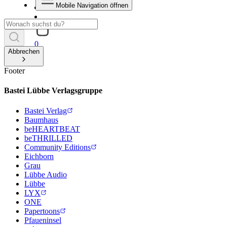
Mobile Navigation öffnen
0
Abbrechen
Footer
Bastei Lübbe Verlagsgruppe
Bastei Verlag
Baumhaus
beHEARTBEAT
beTHRILLED
Community Editions
Eichborn
Grau
Lübbe Audio
Lübbe
LYX
ONE
Papertoons
Pfaueninsel