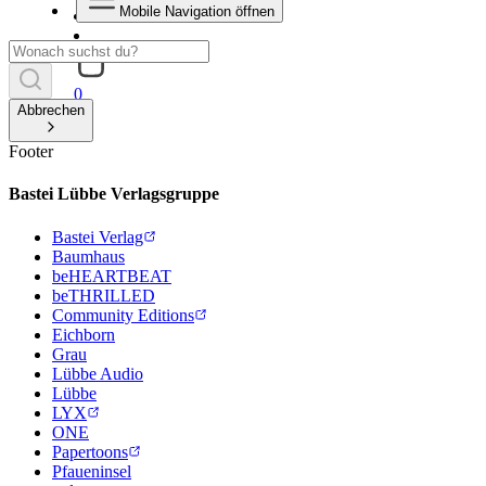
Mobile Navigation öffnen
0
Abbrechen
Footer
Bastei Lübbe Verlagsgruppe
Bastei Verlag
Baumhaus
beHEARTBEAT
beTHRILLED
Community Editions
Eichborn
Grau
Lübbe Audio
Lübbe
LYX
ONE
Papertoons
Pfaueninsel