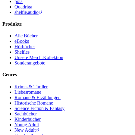
pola
Quadriga
shelfie.audio
Produkte
Alle Bücher
eBooks
Hörbücher
Shelfies
Unsere Merch-Kollektion
Sonderangebote
Genres
Krimis & Thriller
Liebesromane
Romane & Erzählungen
Historische Romane
Science Fiction & Fantasy
Sachbücher
Kinderbücher
Young Adult
New Adult