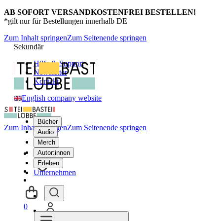
AB SOFORT VERSANDKOSTENFREI BESTELLEN!
*gilt nur für Bestellungen innerhalb DE
Zum Inhalt springen
Zum Seitenende springen
Sekundär
Hilfe & Support
Newsletter
Kontakt
English company website
Bücher
Zum Inhalt springen
Zum Seitenende springen
Audio
Merch
Autor:innen
Erleben
Unternehmen
0